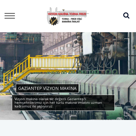
GAZIANTEP VIZYON MAKINA
Vizyon makina olarak siz değerli Gaziantep'li
hemşehrilerimiz için her türlü makina imlatını uzman
kadromuz ile yapıyoruz.